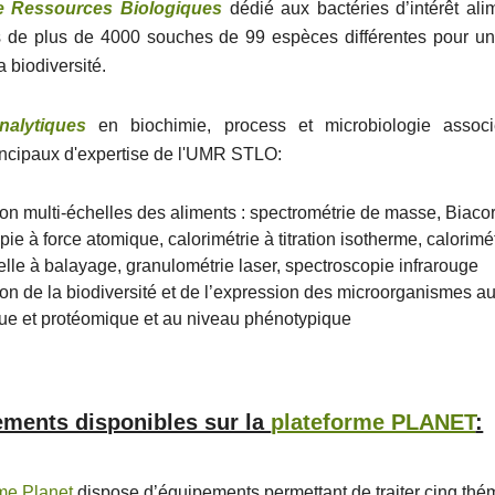
e Ressources Biologiques
dédié aux bactéries d’intérêt alim
 de plus de 4000 souches de 99 espèces différentes pour un
a biodiversité.
nalytiques
en biochimie, process et microbiologie associ
ncipaux d'expertise de l'UMR STLO:
ion multi-échelles des aliments : spectrométrie de masse, Biaco
ie à force atomique, calorimétrie à titration isotherme, calorimé
ielle à balayage, granulométrie laser, spectroscopie infrarouge
ion de la biodiversité et de l’expression des microorganismes a
e et protéomique et au niveau phénotypique
ments disponibles sur la
plateforme PLANET
:
rme Planet
dispose d’équipements permettant de traiter cinq thé