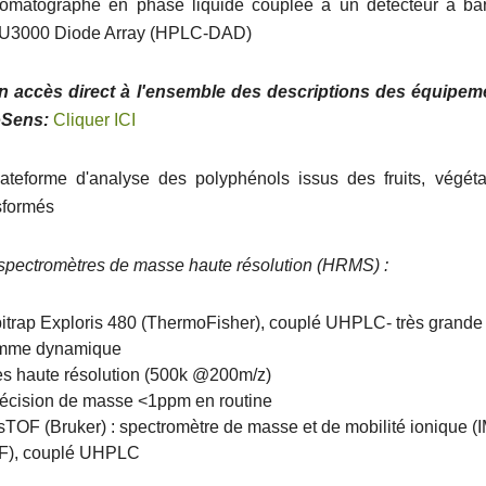
matographe en phase liquide couplée à un détecteur à bar
 U3000 Diode Array (HPLC-DAD)
n accès direct à l'ensemble des descriptions des équipem
Sens:
Cliquer ICI
teforme d'analyse des polyphénols issus des fruits, végéta
sformés
spectromètres de masse haute résolution (HRMS) :
itrap Exploris 480 (ThermoFisher), couplé UHPLC- très grande
mme dynamique
rès haute résolution (500k @200m/z)
récision de masse <1ppm en routine
sTOF (Bruker) : spectromètre de masse et de mobilité ionique (
F), couplé UHPLC