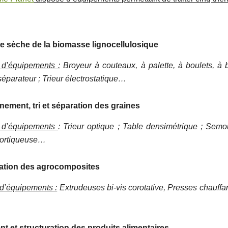
ie sèche de la biomasse lignocellulosique
d’équipements :
Broyeur à couteaux, à palette, à boulets, à b
-séparateur ; Trieur électrostatique…
nement, tri et séparation des graines
 d’équipements
: Trieur optique ; Table densimétrique ; Semou
cortiqueuse…
ration des agrocomposites
d’équipements :
Extrudeuses bi-vis corotative, Presses chauffa
nt et structuration des produits alimentaires