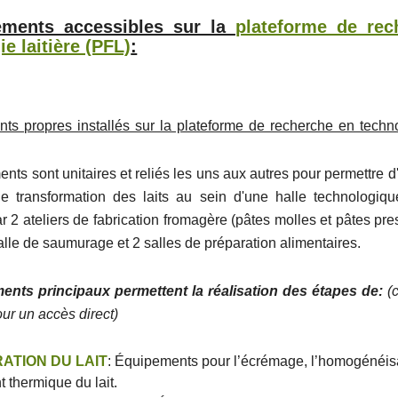
ements accessibles sur la
plateforme de rec
e laitière (PFL)
:
ts propres installés sur la plateforme de recherche en technol
ts sont unitaires et reliés les uns aux autres pour permettre d
e transformation des laits au sein d'une halle technologi
 2 ateliers de fabrication fromagère (pâtes molles et pâtes pre
salle de saumurage et 2 salles de préparation alimentaires.
ents principaux permettent la réalisation des étapes de:
(
our un accès direct)
ATION DU LAIT
: Équipements pour l’écrémage, l’homogénéisa
t thermique du lait.