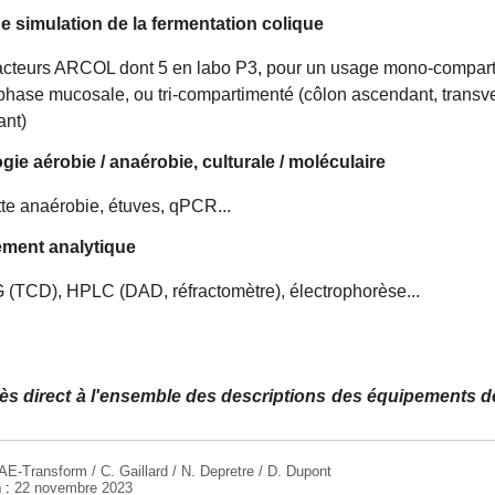
e simulation de la fermentation colique
acteurs ARCOL dont 5 en labo P3, pour un usage mono-compar
phase mucosale, ou tri-compartimenté (côlon ascendant, transv
ant)
ogie aérobie / anaérobie, culturale / moléculaire
te anaérobie, étuves, qPCR...
ement analytique
 (TCD), HPLC (DAD, réfractomètre), électrophorèse...
ès direct à l'ensemble des descriptions des équipements d
E-Transform / C. Gaillard / N. Depretre / D. Dupont
n :
22 novembre 2023