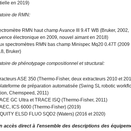
tielle en 2019)
atoire de RMN:
ctromètre RMN haut champ Avance III 9.4T WB (Bruker, 2002,
vence électronique en 2009, nouvel aimant en 2018)
ux spectromètres RMN bas champ Minispec Mq20 0.47T (2009 
8, Bruker)
atoire de phénotypage compositionnel et structural:
racteurs ASE 350 (Thermo-Fisher, deux extracteurs 2010 et 20
plateforme de préparation automatisée (Swing SL robotic workfl
tion, Chemspeed, 2011)
ACE GC Ultra et TRACE ISQ (Thermo-Fisher, 2011)
EC, ICS 6000 (Thermo-Fisher) (2019)
QUITY ELSD FLUO SQD2 (Waters) (2016 et 2020)
n accès direct à l'ensemble des descriptions des équipem