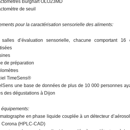
factomètres Burghart OLO23MD
actomètre de seuil
ements pour la caractérisation sensorielle des aliments:
lles d’évaluation sensorielle, chacune comportant 16 
tisées
sines
le de préparation
ulomètres
ciel TimeSens®
lSens une base de données de plus de 10 000 personnes aya
és des dégustations à Dijon
s équipements:
atographe en phase liquide couplée à un détecteur d’aéroso
 Corona (HPLC-CAD)