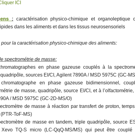
Cliquer ICI
Sens
:
caractérisation physico-chimique et organoleptique 
ipides dans les aliments et dans les tissus neurosensoriels
s pour la caractérisation physico-chimique des aliments:
de spectrométrie de masse:
romatographes en phase gazeuse couplés à la spectromé
quadripôle, sources EI/CI, Agilent 7890A / MSD 5975C (GC-MS
romatographe en phase gazeuse bidimensionnel, coup
métrie de masse, quadripôle, source EI/CI, et à l’olfactométrie, 
90A / MSD 5975C (GC-2D-MS/O)
ctromètre de masse à réaction par transfert de proton, temps
n (PTR-ToF-MS)
ectromètre de masse en tandem, triple quadripôle, source ES
 Xevo TQ-S micro (LC-QqQ-MS/MS) qui peut être couplé