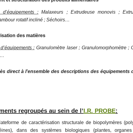
 d’équipements :
Malaxeurs ; Extrudeuse monovis ; Extru
Tambour rotatif incliné ; Séchoirs…
isation des matières
d’équipements :
Granulomètre laser ; Granulomorphomètre ; C
e…
ès direct à l'ensemble des descriptions des équipements
ments regroupés au sein de l’
I.R. PROBE
:
lateforme de caractérisation structurale de biopolymères (pol
otéines), dans des systèmes biologiques (plantes, organes