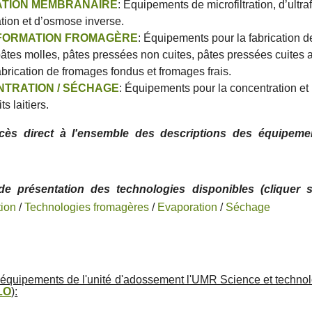
TION MEMBRANAIRE
: Équipements de microfiltration, d’ultraf
ation et d’osmose inverse.
FORMATION FROMAGÈRE
: Équipements pour la fabrication 
pâtes molles, pâtes pressées non cuites, pâtes pressées cuites 
abrication de fromages fondus et fromages frais.
TRATION / SÉCHAGE
: Équipements pour la concentration et
ts laitiers.
cès direct à l'ensemble des descriptions des équipeme
de présentation des technologies disponibles (cliquer s
ation
/
Technologies fromagères
/
Evaporation
/
Séchage
équipements de l'unité d'adossement l'UMR Science et technolog
LO
):