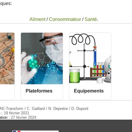
iques:
Aliment
/
Consommateur
/
Santé
.
Plateformes
Equipements
E-Transform / C. Gaillard / N. Depretre / D. Dupont
n :
19 février 2021
ation :
27 février 2024